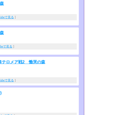
の森
Tubeで見る
]
の森
ubeで見る
]
祭テロメア戦2 慟哭の森
Tubeで見る
]
)