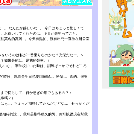
だ...。 なんだか嬉しいな...。 今日はちょっと忙しくて
から、お祝いしてくれたのは、キミが最初ってこと。
總覺得有點莫名的高興..­.。今天有點忙、沒有出門一直待在辦公室
うをいうのは私が一番乗りなのかな？光栄だなー。＞
人？如果是的話、是我的榮幸。）
嬉しいな。 軍学校にいた時は、訓練ばっかでそれどころ
。
時候、就算是生日也要訓練呢.­..。哈哈...。真的、很謝
、息まで切らして、何か急ぎの用でもあるの？＞
急事嗎？）
はぁ...。ちょっと期待してたんだけどな...。 せっかくだ
我很期待的說...。我可是期­待很久的阿、你可以從現在幫我