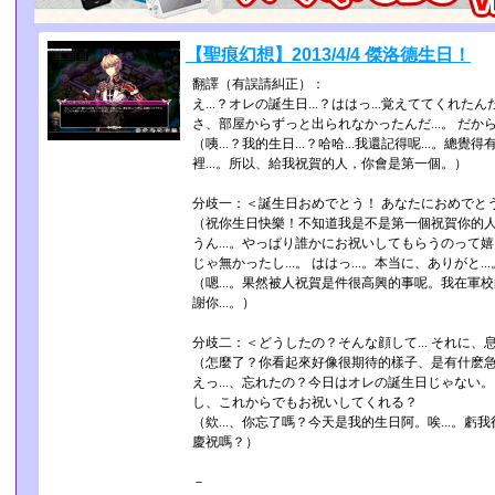
【聖痕幻想】2013/4/4 傑洛德生日！
翻譯（有誤請糾正）：
え...？オレの誕生日...？ははっ...覚えててくれたん
さ、部屋からずっと出られなかったんだ...。 だ
（咦...？我的生日...？哈哈...我還記得呢...。
裡...。所以、給我祝賀的人，你會是第一個­。）
分歧一：＜誕生日おめでとう！ あなたにおめでと
（祝你生日快樂！不知道我是不是第一個祝賀你的
うん...。やっぱり誰かにお祝いしてもらうのって
じゃ無かったし...。 ははっ...。本当に、ありがと...
（嗯...。果然被人祝賀是件很高興的事呢。我在軍校的
謝你...。）
分歧二：＜どうしたの？そんな顔して... それに
（怎麼了？你看起來好像很期待的樣子、是有什麽
えっ...、忘れたの？今日はオレの誕生日じゃない。 
し、これからでもお祝いしてくれる？
（欸...、你忘了嗎？今天是我的生日阿。唉...。虧
慶祝嗎？）
－