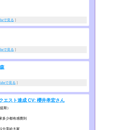
ubeで見る
]
ubeで見る
]
の森
Tubeで見る
]
クエスト達成 CV: 櫻井孝宏さん
凡提斯）
大家多少都有感覺到
所以分享給大家