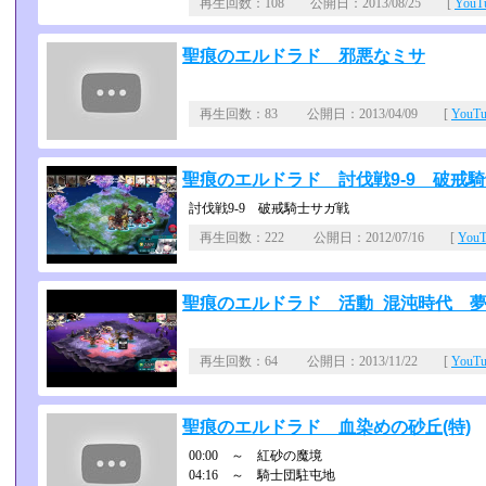
再生回数：108 公開日：2013/08/25 [
You
聖痕のエルドラド 邪悪なミサ
再生回数：83 公開日：2013/04/09 [
YouT
聖痕のエルドラド 討伐戦9-9 破戒
討伐戦9-9 破戒騎士サガ戦
再生回数：222 公開日：2012/07/16 [
You
聖痕のエルドラド 活動_混沌時代 
再生回数：64 公開日：2013/11/22 [
YouT
聖痕のエルドラド 血染めの砂丘(特)
00:00 ～ 紅砂の魔境
04:16 ～ 騎士団駐屯地