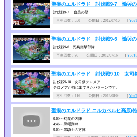
聖痕のエルドラド 討伐戦9-7 慟哭
討伐戦9-7 血染の壁
再生回数：550 公開日：2012/07/16 [
You
聖痕のエルドラド 討伐戦9-6 慟哭
討伐戦9-6 死兵突撃部隊
再生回数：98 公開日：2012/07/16 [
YouT
聖痕のエルドラド 討伐戦9 10 女司
討伐戦9-10 女司祭テロメア
テロメアが前に出てきたパターンです。
再生回数：116 公開日：2012/08/04 [
You
聖痕のエルドラド ニルカベルヒ高原(特
0:00 ~ 幻魔の方陣
4:46 ~ 黒曜湖畔
9:05 ~ 黒騎士の方陣