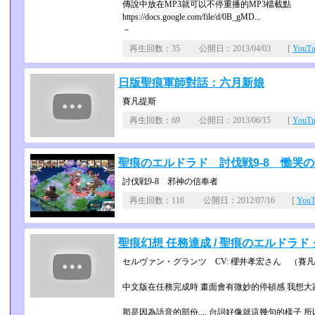
傳說中放在MP3就可以不停重播的MP3檔載點
https://docs.google.com/file/d/0B_gMD...
－
再生回数：35 公開日：2013/04/03 [
YouT
日版聖痕軍師對話：六月新娘
賽凡提斯
再生回数：69 公開日：2013/06/15 [
YouT
聖痕のエルドラド 討伐戦9-8 慟哭
討伐戦9-8 邪神の信奉者
再生回数：116 公開日：2012/07/16 [
You
聖痕幻想 任務達成 / 聖痕のエルドラド 
セルヴァン・グランツ CV: 櫻井孝宏さん （賽
中文版在任務完成時 畫面會有微妙的停頓感 我想
那是因為語音的部份.... 台詞好像就這幾句的樣子 