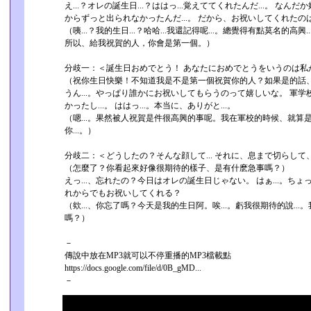
え...？オレの誕生日...？ははっ...覚えててくれたんだ...。 なん
からずっと出られなかったんだ...。 だから、お祝いしてくれた
（咦...？我的生日...？哈哈...我還記得呢...。總覺得有點莫名的高興
所以、給我祝賀的人，你會是第一個­。）
分歧一：＜誕生日おめでとう！ あなたにおめでとうをいうのは私
（祝你生日快樂！不知道我是不是第一個祝賀你的人？如果是的話
うん...。やっぱり誰かにお祝いしてもらうのって嬉しいな。 軍
かったし...。 ははっ...。本当に、ありがと...。
（嗯...。果然被人祝賀是件很高興的事呢。我在軍校的時候、就算是生日
你...。）
分歧二：＜どうしたの？そんな顔して... それに、息まで切らし
（怎麼了？你看起來好像很期待的樣子、是有什麽急事嗎？）
えっ...、忘れたの？今日はオレの誕生日じゃない。 はぁ...。ちょ
れからでもお祝いしてくれる？
（欸...、你忘了嗎？今天是我的生日阿。唉...。虧我很期待的說..
嗎？）
－
傳說中放在MP3就可以不停重播的MP3檔載點
https://docs.google.com/file/d/0B_gMD...
－