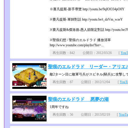
※賽凡提斯-新手導覽 http://youtu.be/9qIOO34pO0Y
※賽凡提斯-軍師對話 http://youtu.be/t_dzVm_wzeY
※賽凡提斯&傑洛德-愚人節限定對話 http://youtu.be/J
※聖痕幻想 / 聖痕のエルドラド 播放清單
http://www.youtube.com/playlist?list=...
再生回数：842 公開日：2012/03/26 [
You
聖痕のエルドラド リーダー・アリエ
敵2ターン目に敵軍弓兵がスピネル(騎兵)に攻撃し
再生回数：87 公開日：2012/12/04 [
You
聖痕のエルドラド 悪夢の湖
1周年ですね
再生回数：56 公開日：2013/02/19 [
YouT