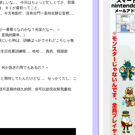
だか嬉しいな...。 今日はちょっと忙しくてさ、部屋
のは、キミが最初ってこと。
..­.。今天有點忙、沒有出門一直待在辦公室裡...。
が一番乗りなのかな？光栄だなー。＞
、是我的榮幸。）
学校にいた時は、訓練ばっかでそれどころじゃ無
也要訓練呢.­..。哈哈...。真的、很謝謝
て、何か急ぎの用でもあるの？＞
っと期待してたんだけどな...。 せっかくだし、こ
.。我可是期­待很久的阿、你可以從現在幫我慶祝