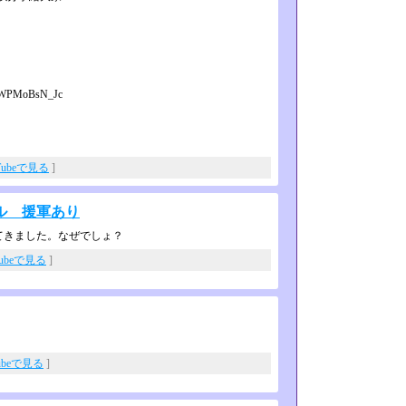
WPMoBsN_Jc
Tubeで見る
]
ル 援軍あり
てきました。なぜでしょ？
Tubeで見る
]
ubeで見る
]