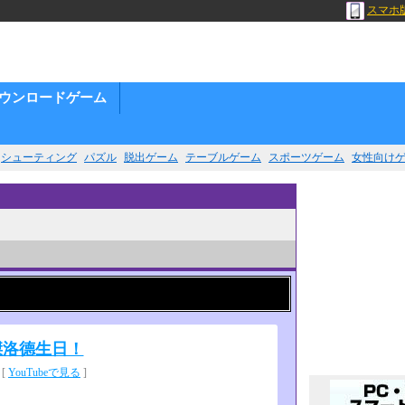
スマホ
ウンロードゲーム
シューティング
パズル
脱出ゲーム
テーブルゲーム
スポーツゲーム
女性向け
 傑洛德生日！
 [
YouTubeで見る
]