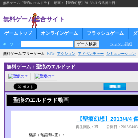
無料ゲーム「聖痕のエルドラド」動画：【聖痕幻想】2013/4/4 傑洛德生日！
無料ゲーム総合サイト
ゲームトップ
オンラインゲーム
フラッシュゲーム
ダ
ジャンル詳細
キーワード
RPG
無料ゲーム/フリーゲーム
アクション
アドベンチャー
シミュレーション
無料ゲーム：聖痕のエルドラド
聖痕のエルドラド動画
【聖痕幻想】2013/4/4
再生回数：35 公開日：2013/04/03
翻譯（有誤請糾正）：