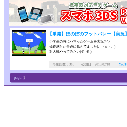
【単発】ほのぼのフットバレー【実況
小学生の時にハマったゲームを実況(^^♪
操作感とか普通に覚えてました(。・w・。)
対人戦やってみたい(＠_＠;)
再生回数：316 公開日：2013/02/18 [
You
page:
1