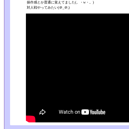
操作感とか普通に覚えてました(。・w・。)
対人戦やってみたい(＠_＠;)