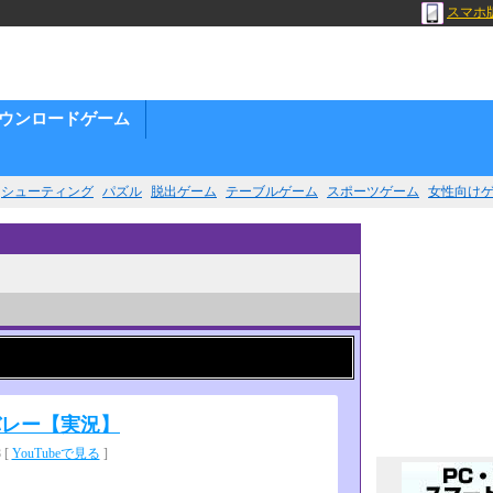
スマホ
ウンロードゲーム
シューティング
パズル
脱出ゲーム
テーブルゲーム
スポーツゲーム
女性向け
バレー【実況】
 [
YouTubeで見る
]