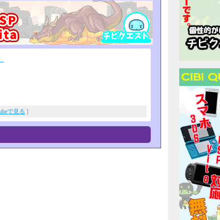
】
Tubeで見る
]