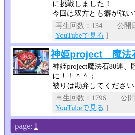
に挑戦しました！
今回は双方とも癖が強い
再生回数：134 公開日：2
YouTubeで見る
]
神姫project 魔
神姫project魔法石8
に！！＾＾；
被りは勘弁してくださいo
再生回数：1796 公開日：
YouTubeで見る
]
page:
1