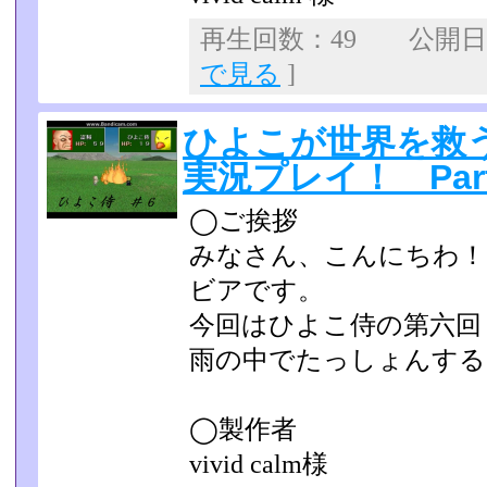
再生回数：49 公開日：2
で見る
]
ひよこが世界を救
実況プレイ！ Part
◯ご挨拶
みなさん、こんにちわ！
ビアです。
今回はひよこ侍の第六回
雨の中でたっしょんする
◯製作者
vivid calm様