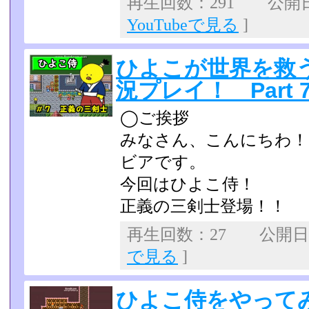
再生回数：291 公開日：2
YouTubeで見る
]
ひよこが世界を救
況プレイ！ Part 
◯ご挨拶
みなさん、こんにちわ！
ビアです。
今回はひよこ侍！
正義の三剣士登場！！
再生回数：27 公開日：2
で見る
]
ひよこ侍をやってみた 