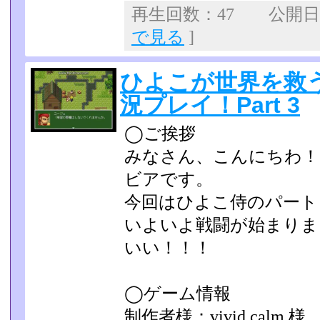
再生回数：47 公開日：2
で見る
]
ひよこが世界を救
況プレイ！Part 3
◯ご挨拶
みなさん、こんにちわ！
ビアです。
今回はひよこ侍のパート
いよいよ戦闘が始まりま
いい！！！
◯ゲーム情報
制作者様：vivid calm 様