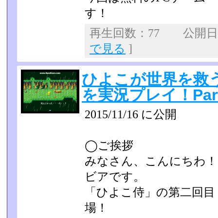
す！
再生回数：77 公開日：2
で見る
]
ひよこが世界を救
を実況プレイ！Par
2015/11/16 に公開
◯ご挨拶
みなさん、こんにちわ！
ビアです。
「ひよこ侍」の第二回目
場！