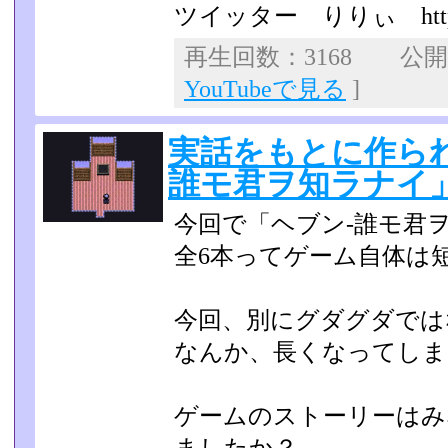
ツイッター りりぃ https://tw
再生回数：3168 公開日：
YouTubeで見る
]
実話をもとに作ら
誰モ君ヲ知ラナイ
今回で「ヘブン-誰モ君
全6本ってゲーム自体は短編作
今回、別にグダグダでは
なんか、長くなってしまいま
ゲームのストーリーはみ