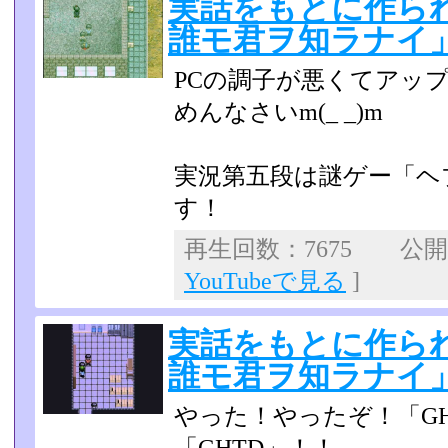
実話をもとに作ら
誰モ君ヲ知ラナイ
PCの調子が悪くてアップ
めんなさいm(_ _)m
実況第五段は謎ゲー「ヘ
す！
再生回数：7675 公開日：
YouTubeで見る
]
実話をもとに作ら
誰モ君ヲ知ラナイ
やった！やったぞ！「GH