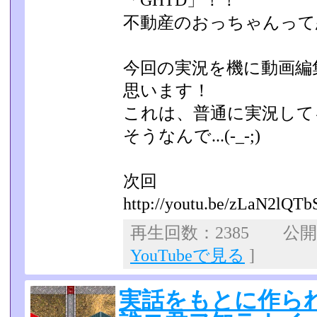
「GHTD」！！
不動産のおっちゃんって悪い
今回の実況を機に動画編
思います！
これは、普通に実況して
そうなんで...(-_-;)
次回
http://youtu.be/zLaN2lQTb
再生回数：2385 公開日：
YouTubeで見る
]
実話をもとに作ら