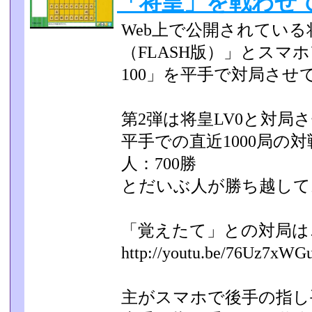
「将皇」を戦わせて
Web上で公開されてい
（FLASH版）」とスマ
100」を平手で対局させ
第2弾は将皇LV0と対局
平手での直近1000局の対
人：700勝
とだいぶ人が勝ち越して
「覚えたて」との対局は
http://youtu.be/76Uz7xWG
主がスマホで後手の指し