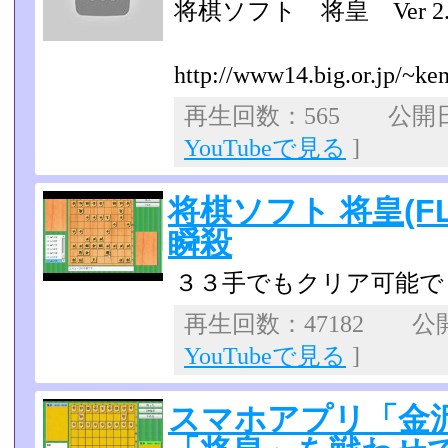
将棋ソフト 将皇 Ver 2.3
http://www14.big.or.jp/~ken1
再生回数：565 公開日：2
YouTubeで見る
]
将棋ソフト 将皇(F
瞬殺
３３手でもクリア可能で
再生回数：47182 公開日
YouTubeで見る
]
スマホアプリ「金沢