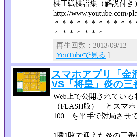
棋王戦棋譜集（解説付き
http://www.youtube.com/play
＊＊＊＊＊＊＊＊＊＊＊
＊＊＊＊＊＊＊
再生回数：2013/09/12
YouTubeで見る
]
スマホアプリ「金沢
VS「将皇」炎の三
Web上で公開されてい
（FLASH版）」とスマ
100」を平手で対局させ
1勝1敗で迎えた炎の三