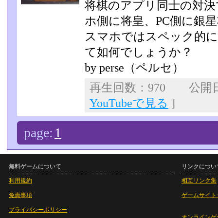
将棋のアプリ同士の対決
ホ側に将皇、PC側に銀
スマホではスペック的に
て如何でしょうか？
by perse（ペルセ）
再生回数：970 公開日：2
YouTubeで見る
]
page:
1
無料ゲームについて
リンクについ
利用規約
相互リンク集
免責事項
ゲームサイト
プライバシーポリシー
オンラインゲ