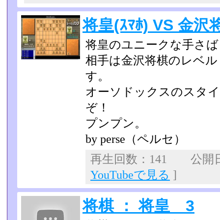
将皇(ｽﾏﾎ) VS 金沢将
将皇のユニークな手さば
相手は金沢将棋のレベル
す。
オーソドックスのスタイ
ぞ！
プンプン。
by perse（ペルセ）
再生回数：141 公開日：2
YouTubeで見る
]
将棋 ： 将皇 3