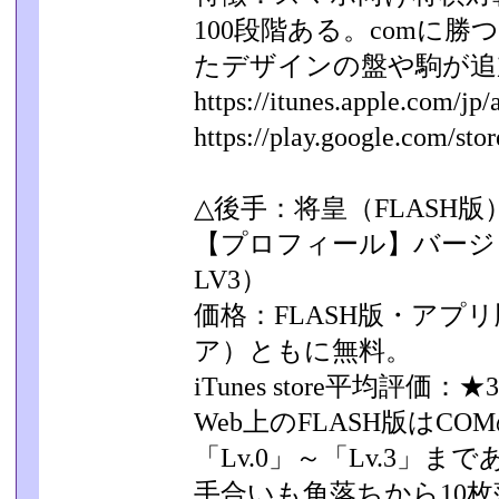
100段階ある。comに
たデザインの盤や駒が追
https://itunes.apple.com/jp/a
https://play.google.com/store
△後手：将皇（FLASH版
【プロフィール】バージョ
LV3）
価格：FLASH版・アプリ版（i
ア）ともに無料。
iTunes store平均評価：★3
Web上のFLASH版はC
「Lv.0」～「Lv.3」­ま
手合いも角落ちから10