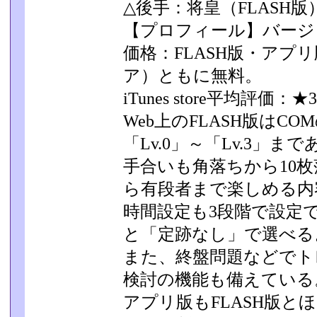
△後手：将皇（FLASH版
【プロフィール】バージョ
価格：FLASH版・アプリ版（i
ア）ともに無料。
iTunes store平均評価：★3
Web上のFLASH版はC
「Lv.0」～「Lv.3」­ま
手合いも角落ちから10
ら有段者まで楽しめる内
時間設定も3段階で設定
と「定跡なし」で選べる
また、終盤問題などでト
検討の機能も備えている
アプリ版もFLASH版と