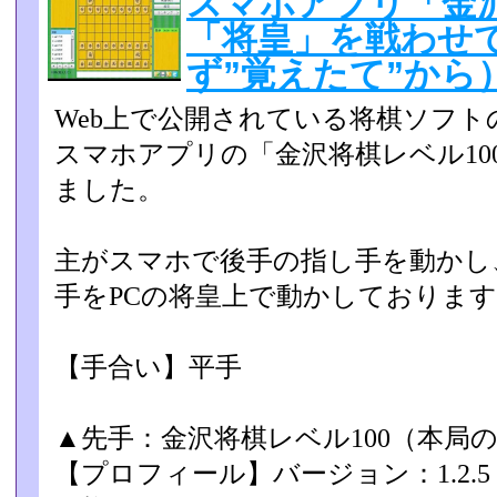
スマホアプリ「金沢
「将皇」を戦わせ
ず”覚えたて”から
Web上で公開されている将棋ソフトの
スマホアプリの「金­沢将棋レベル1
ました。
主がスマホで後手の指し手を動かし
手をPCの将皇上で動かし­ておりま
【手合い】平手
▲先手：金沢将棋レベル100（本局の設
【プロフィール】バージョン：1.2.5