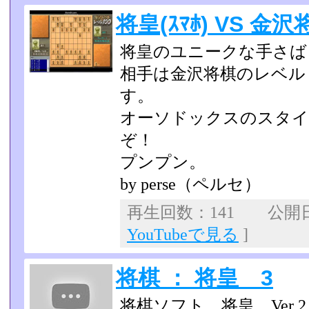
将皇(ｽﾏﾎ) VS 金沢将
将皇のユニークな手さば
相手は金沢将棋のレベル
す。
オーソドックスのスタイ
ぞ！
プンプン。
by perse（ペルセ）
再生回数：141 公開日：2
YouTubeで見る
]
将棋 ： 将皇 3
将棋ソフト 将皇 Ver 2.3