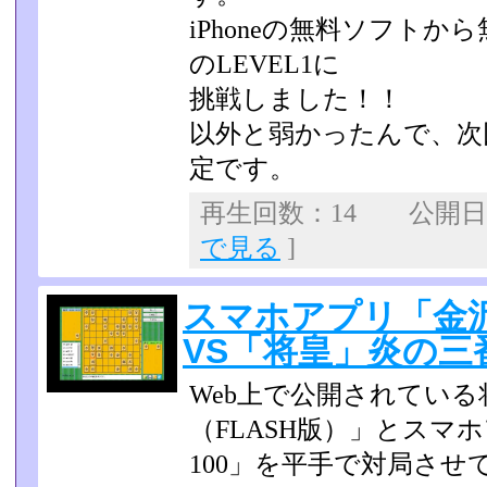
iPhoneの無料ソフト
のLEVEL1に
挑戦しました！！
以外と弱かったんで、次回
定です。
再生回数：14 公開日：2
で見る
]
スマホアプリ「金沢
VS「将皇」炎の三
Web上で公開されてい
（FLASH版）」とスマ
100」を平手で対局させ