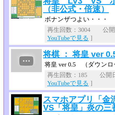
将皇 LV3 VS
（非公式・倍速）
ボナンザつよい・・・
再生回数：3004 公開日：
YouTubeで見る
]
将棋 ： 将皇 ver 0.
将皇 ver 0.5 （ダウン
再生回数：185 公開日：2
YouTubeで見る
]
スマホアプリ「金沢
VS「将皇」炎の三