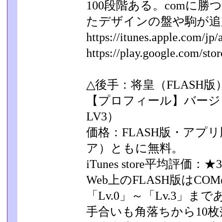
100段階ある。comに
たデザインの盤や駒が追
https://itunes.apple.com/jp/a
https://play.google.com/store
△後手：将皇（FLASH版
【プロフィール】バージョ
LV3）
価格：FLASH版・アプリ版（i
ア）ともに無料。
iTunes store平均評価：★3
Web上のFLASH版はC
「Lv.0」～「Lv.3」­ま
手合いも角落ちから10