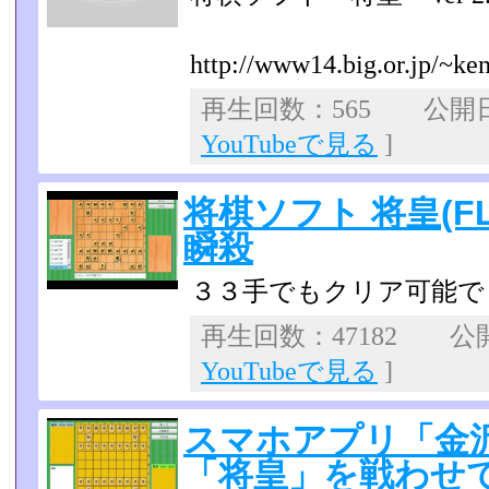
http://www14.big.or.jp/~ken1
再生回数：565 公開日：2
YouTubeで見る
]
将棋ソフト 将皇(F
瞬殺
３３手でもクリア可能で
再生回数：47182 公開日
YouTubeで見る
]
スマホアプリ「金沢
「将皇」を戦わせて