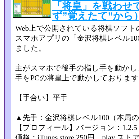
「将皇」を戦わせ
ず”覚えたて”から
Web上で公開されている将棋ソフトの
スマホアプリの「金­沢将棋レベル1
ました。
主がスマホで後手の指し手を動かし
手をPCの将皇上で動かし­ておりま
【手合い】平手
▲先手：金沢将棋レベル100（本局の設
【プロフィール】バージョン：1.2.5
価格：iTunes store 250円、play スト