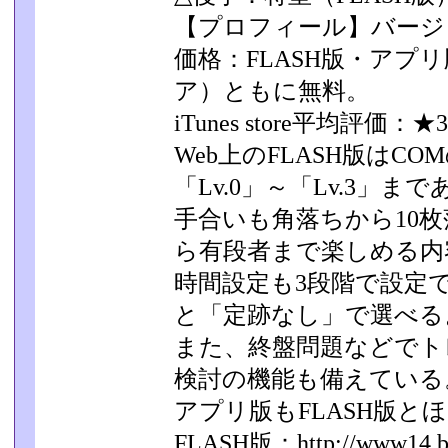
【プロフィール】バージョ
価格：FLASH版・アプリ版（i
ア）ともに無料。
iTunes store平均評価：★3
Web上のFLASH版はC
「Lv.0」～「Lv.3」­ま
手合いも角落ちから10
ら有段者まで楽しめる内
時間設定も3段階で設定
と「定跡なし」で選べる
また、終盤問題などでト
検討の機能も備えている
アプリ版もFLASH版と
FLASH版：http://www14.big.o