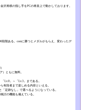
金沢将棋の指し手をPCの将皇上で動­かしております。
0段階ある。comに勝つとメダル­がもらえ、変わったデ
3）
yストア）ともに無料。
Lv.0」～「Lv.3」­まである。
から有段者まで楽しめる内容といえる­。
と「定跡なし」で選べるようになって­いる。
譜検討の機能も備えている。