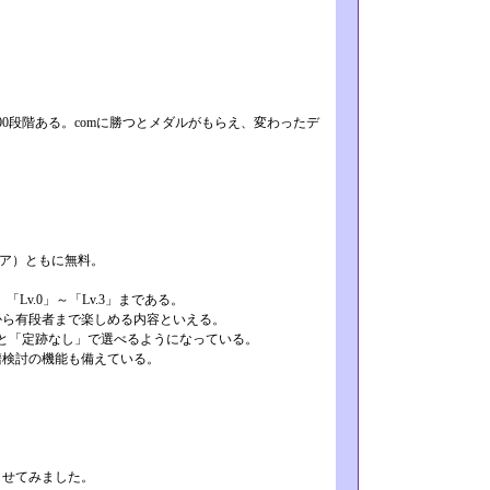
0段階ある。comに勝つとメダル­がもらえ、変わったデ
yストア）ともに無料。
Lv.0」～「Lv.3」­まである。
から有段者まで楽しめる内容といえる­。
と「定跡なし」で選べるようになって­いる。
譜検討の機能も備えている。
させてみました。