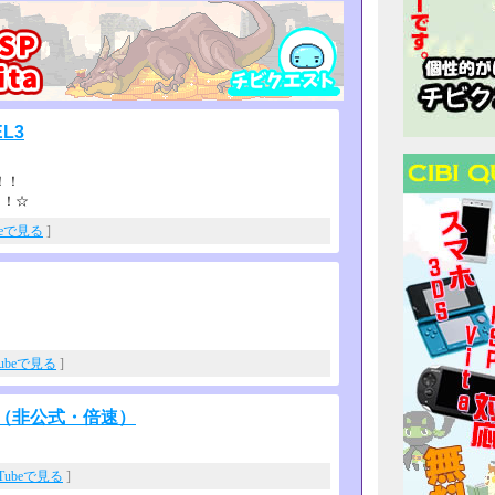
L3
！！
・！☆
beで見る
]
Tubeで見る
]
局（非公式・倍速）
uTubeで見る
]