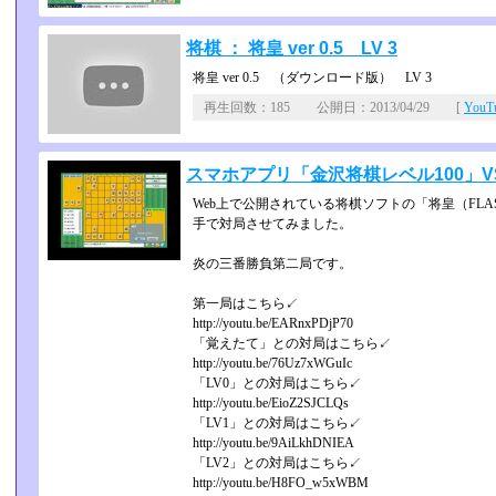
将棋 ： 将皇 ver 0.5 LV 3
将皇 ver 0.5 （ダウンロード版） LV 3
再生回数：185 公開日：2013/04/29 [
You
スマホアプリ「金沢将棋レベル100」
Web上で公開されている将棋ソフトの「将皇（FLA
手で対局させてみました。
炎の三番勝負第二局です。
第一局はこちら↙
http://youtu.be/EARnxPDjP70
「覚えたて」との対局はこちら↙
http://youtu.be/76Uz7xWGuIc
「LV0」との対局はこちら↙
http://youtu.be/EioZ2SJCLQs
「LV1」との対局はこちら↙
http://youtu.be/9AiLkhDNIEA
「LV2」との対局はこちら↙
http://youtu.be/H8FO_w5xWBM