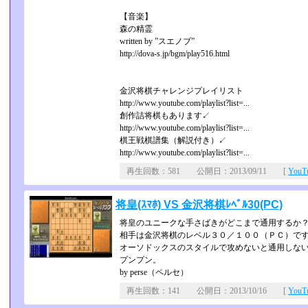
【音楽】
森の精霊
written by ”スエノブ”
http://dova-s.jp/bgm/play516.html
金沢将棋チャレンジプレイリスト
http://www.youtube.com/playlist?list=...
創作詰将棋もあります↙
http://www.youtube.com/playlist?list=...
棋王戦棋譜集（解説付き）↙
http://www.youtube.com/playlist?list=...
再生回数：581 公開日：2013/09/11 [
You
将皇(ｽﾏﾎ) VS 金沢将棋ﾚﾍﾞﾙ30(PC)
将皇のユニークな手さばきがどこまで通用するか
相手は金沢将棋のレベル３０／１００（ＰＣ）で
オーソドックスのスタイルで攻めないと通用しな
プンプン。
by perse（ペルセ）
再生回数：141 公開日：2013/10/16 [
You