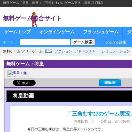
無料ゲーム「将皇」動画：「三角むすびのゲーム実況」将皇LEVEL3
無料ゲーム総合サイト
ゲームトップ
オンラインゲーム
フラッシュゲーム
ダ
ジャンル詳細
キーワード
RPG
無料ゲーム/フリーゲーム
アクション
アドベンチャー
シミュレーション
無料ゲーム：将皇
将皇動画
「三角むすびのゲーム実況」
再生回数：8 公開日：2014/10/07 
今日の三角むすびは、将皇に再チャレンジです。