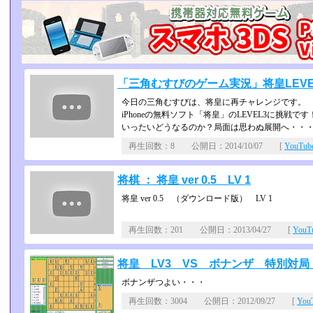
「三角むすびのゲーム実況」将皇LEVE
今日の三角むすびは、将皇に再チャレンジです。
iPhoneの無料ソフト「将皇」のLEVEL3に挑戦です
いったいどうなるのか？局面は思わぬ展開へ・・
再生回数：8 公開日：2014/10/07 [
YouTu
将棋 ： 将皇 ver 0.5 LV 1
将皇 ver 0.5 （ダウンロード版） LV 1
再生回数：201 公開日：2013/04/27 [
You
将皇 LV3 VS ボナンザ 特別対
ボナンザつよい・・・
再生回数：3004 公開日：2012/09/27 [
Yo