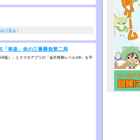
Tubeで見る
]
VS「将皇」炎の三番勝負第二局
SH版）」とスマホアプリの「金­沢将棋レベル100」を平