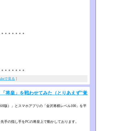
＊＊＊＊＊＊＊＊
＊＊＊＊＊＊＊＊
Tubeで見る
]
と「将皇」を戦わせてみた（とりあえず”覚
SH版）」とスマホアプリの「金­沢将棋レベル100」を平
先手の指し手をPCの将皇上で動かし­ております。