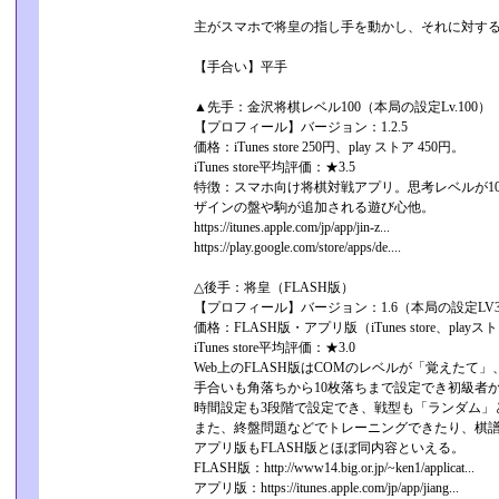
主がスマホで将皇の指し手を動かし、それに対する
【手合い】平手
▲先手：金沢将棋レベル100（本局の設定Lv.100）
【プロフィール】バージョン：1.2.5
価格：iTunes store 250円、play ストア 450円。
iTunes store平均評価：★3.5
特徴：スマホ向け将棋対戦アプリ。思考レベルが10
ザインの盤や駒が追加される遊び心他。
https://itunes.apple.com/jp/app/jin-z...
https://play.google.com/store/apps/de....
△後手：将皇（FLASH版）
【プロフィール】バージョン：1.6（本局の設定LV
価格：FLASH版・アプリ版（iTunes store、pla
iTunes store平均評価：★3.0
Web上のFLASH版はCOMのレベルが「覚えたて」、「
手合いも角落ちから10枚落ちまで設定でき初級者
時間設定も3段階で設定でき、戦型も「ランダム」
また、終盤問題などでトレーニングできたり、棋
アプリ版もFLASH版とほぼ同内容といえる。
FLASH版：http://www14.big.or.jp/~ken1/applicat...
アプリ版：https://itunes.apple.com/jp/app/jiang...