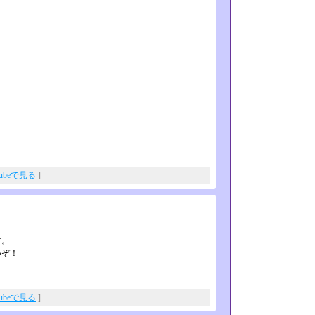
Tubeで見る
]
？
す。
いぞ！
Tubeで見る
]