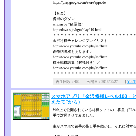
https://play.google.com/store/apps/de...
【音楽】
脅威のダダン
written by ”稿屋 隆”
http://dova-s.jp/bgm/play210.html
＊＊＊＊＊＊＊＊＊＊＊＊＊＊＊＊＊＊＊＊＊＊
金沢将棋チャレンジプレイリスト
http://www.youtube.com/playlist?list=...
創作詰将棋もあります↙
http://www.youtube.com/playlist?list=...
棋王戦棋譜集（解説付き）↙
http://www.youtube.com/playlist?list=...
＊＊＊＊＊＊＊＊＊＊＊＊＊＊＊＊＊＊＊＊＊＊
再生回数：462 公開日：2013/09/27 [
You
スマホアプリ「金沢将棋レベル100」
えたて”から）
Web上で公開されている将棋ソフトの「将皇（FLA
手で対局させてみました。
主がスマホで後手の指し手を動かし、それに対する