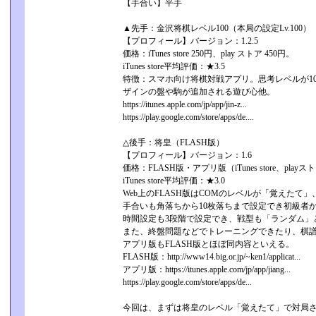
【手合い】平手
▲先手：金沢将棋レベル100（本局の設定Lv.100）
【プロフィール】バージョン：1.2.5
価格：iTunes store 250円、play ストア 450円。
iTunes store平均評価：★3.5
特徴：スマホ向け将棋対戦アプリ。思考レベルが10
ザインの盤や駒が追加される遊び心他。
https://itunes.apple.com/jp/app/jin-z...
https://play.google.com/store/apps/de....
△後手：将皇（FLASH版）
【プロフィール】バージョン：1.6
価格：FLASH版・アプリ版（iTunes store、pla
iTunes store平均評価：★3.0
Web上のFLASH版はCOMのレベルが「覚えたて」、「
手合いも角落ちから10枚落ちまで設定でき初級者
時間設定も3段階で設定でき、戦型も「ランダム」
また、終盤問題などでトレーニングできたり、棋
アプリ版もFLASH版とほぼ同内容といえる。
FLASH版：http://www14.big.or.jp/~ken1/applicat...
アプリ版：https://itunes.apple.com/jp/app/jiang...
https://play.google.com/store/apps/de...
今回は、まずは将皇のレベル「覚えたて」で対局