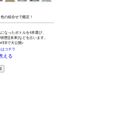
？色の組合せで鑑定！
＞
気になったボトルを4本選び、
状態][未来]などを占います。
EBで大公開♪
合はコチラ
教える