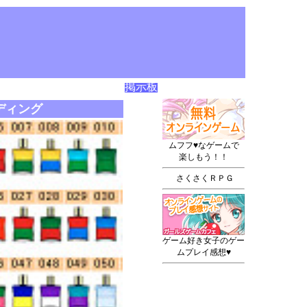
掲示板
ディング
ムフフ♥なゲームで
楽しもう！！
さくさくＲＰＧ
ゲーム好き女子のゲー
ムプレイ感想♥