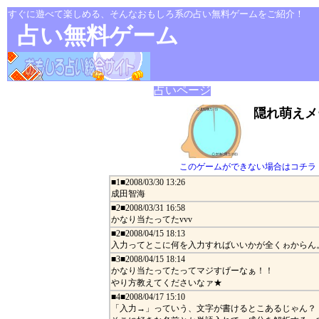
すぐに遊べて楽しめる、そんなおもしろ系の占い無料ゲームをご紹介！
占い無料ゲーム
占いページ
隠れ萌えメ
このゲームができない場合はコチラ
■1■2008/03/30 13:26
成田智海
■2■2008/03/31 16:58
かなり当たってたvvv
■2■2008/04/15 18:13
入力ってとこに何を入力すればいいかが全くゎからん。
■3■2008/04/15 18:14
かなり当たってたってマジすげーなぁ！！
やり方教えてくださいなァ★
■4■2008/04/17 15:10
「入力→」っていう、文字が書けるとこあるじゃん？