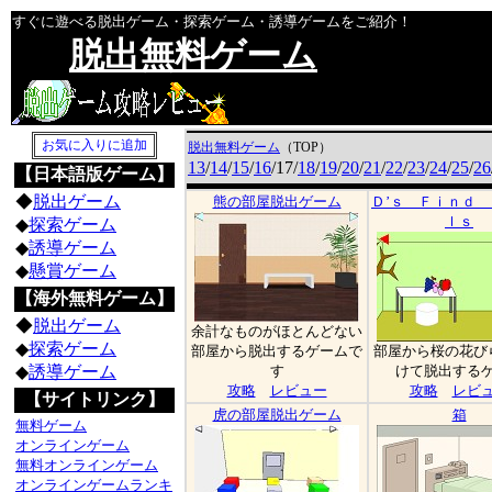
すぐに遊べる脱出ゲーム・探索ゲーム・誘導ゲームをご紹介！
脱出無料ゲーム
脱出無料ゲーム
（TOP）
13
/
14
/
15
/
16
/17/
18
/
19
/
20
/
21
/
22
/
23
/
24
/
25
/
26
【日本語版ゲーム】
◆
脱出ゲーム
熊の部屋脱出ゲーム
Ｄ’ｓ Ｆｉｎｄ
ｌｓ
◆
探索ゲーム
◆
誘導ゲーム
◆
懸賞ゲーム
【海外無料ゲーム】
◆
脱出ゲーム
余計なものがほとんどない
◆
探索ゲーム
部屋から脱出するゲームで
部屋から桜の花び
◆
誘導ゲーム
す
けて脱出する
攻略
レビュー
攻略
レビ
【サイトリンク】
虎の部屋脱出ゲーム
箱
無料ゲーム
オンラインゲーム
無料オンラインゲーム
オンラインゲームランキ