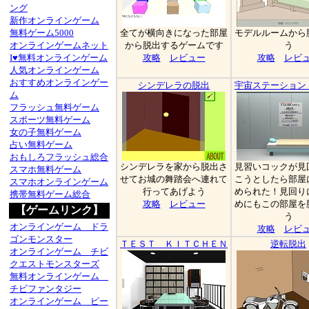
ング
新作オンラインゲーム
無料ゲーム5000
全てが横向きになった部屋
モデルルームから
オンラインゲームネット
から脱出するゲームです
う
I♥無料オンラインゲーム
攻略
レビュー
攻略
レビ
人気オンラインゲーム
おすすめオンラインゲー
シンデレラの脱出
宇宙ステーション
ム
フラッシュ無料ゲーム
スポーツ無料ゲーム
女の子無料ゲーム
占い無料ゲーム
おもしろフラッシュ総合
シンデレラを家から脱出さ
見習いコックが見
スマホ無料ゲーム
せてお城の舞踏会へ連れて
こうとしたら部屋
スマホオンラインゲーム
行ってあげよう
められた！見回り
携帯無料ゲーム総合
攻略
レビュー
めにもこの部屋を
【ゲームリンク】
う
オンラインゲーム ドラ
攻略
レビ
ゴンモンスター
ＴＥＳＴ ＫＩＴＣＨＥＮ
逆転脱出
オンラインゲーム チビ
クエストモンスターズ
無料オンラインゲーム
チビファンタジー
オンラインゲーム ピー