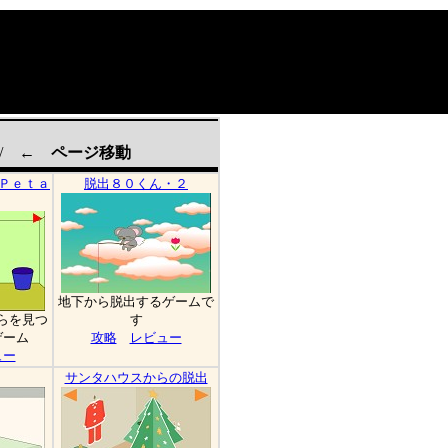
/
← ページ移動
 Ｐｅｔａ
脱出８０くん・２
地下から脱出するゲームで
らを見つ
す
ゲーム
攻略
レビュー
ュー
サンタハウスからの脱出