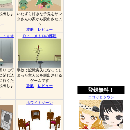
脱出しよ
いたずら好きな子鬼をサン
タさんの家から脱出させよ
ュー
う
攻略
レビュー
 トキオ
Ｄｒ．メトロの部屋
回りに行
事故で記憶喪失になってし
に閉じ込
まった主人公を脱出させる
に行くた
ゲームです
脱出しよ
攻略
レビュー
登録無料！
ュー
ニコッとタウン
ホワイトゾーン