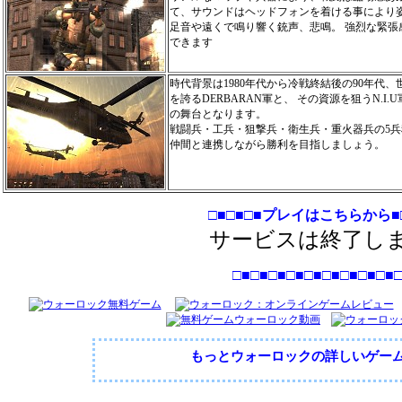
て、サウンドはヘッドフォンを着ける事により
足音や遠くで鳴り響く銃声、悲鳴。 強烈な緊張
できます
時代背景は1980年代から冷戦終結後の90年代
を誇るDERBARAN軍と、 その資源を狙うN.I
の舞台となります。
戦闘兵・工兵・狙撃兵・衛生兵・重火器兵の5兵
仲間と連携しながら勝利を目指しましょう。
□■□■□■プレイはこちらから■□
サービスは終了し
□■□■□■□■□■□■□■□■□■
もっとウォーロックの詳しいゲー