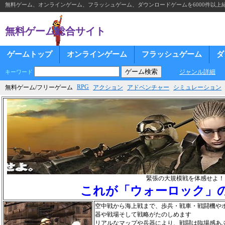
無料ゲーム、オンラインゲーム、フラッシュゲーム、ダウンロードゲームを6000件以上
無料ゲーム総合サイト
ゲームトップ
オンラインゲーム
フラッシュゲーム
ダ
ジャンル詳細
キーワード
RPG
無料ゲーム/フリーゲーム
アクション
アドベンチャー
シミュレーション
緊張の大規模戦を体感せよ！
これが「ウォーロック」
空中戦から海上戦まで、歩兵・戦車・戦闘機や
器や戦場そして戦略がたのしめます
リアルなマップや兵器により、戦闘は臨場感あ