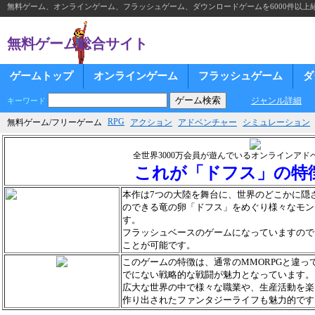
無料ゲーム、オンラインゲーム、フラッシュゲーム、ダウンロードゲームを6000件以上
無料ゲーム総合サイト
ゲームトップ
オンラインゲーム
フラッシュゲーム
ダ
ジャンル詳細
キーワード
RPG
無料ゲーム/フリーゲーム
アクション
アドベンチャー
シミュレーション
全世界3000万会員が遊んでいるオンラインアド
これが「ドフス」の特
本作は7つの大陸を舞台に、世界のどこかに隠
のできる竜の卵「ドフス」をめぐり様々なモン
す。
フラッシュベースのゲームになっていますので、Wi
ことが可能です。
このゲームの特徴は、通常のMMORPGと違
でにない戦略的な戦闘が魅力となっています。
広大な世界の中で様々な職業や、生産活動を楽
作り出されたファンタジーライフも魅力的です