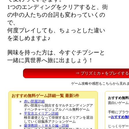
1つのエンディングをクリアすると、街
の中の人たちの台詞も変わっていくの
で、
何度プレイしても、ちょっとした違い
を楽しめますよ♪
興味を持った方は、今すぐチプシーと
一緒に異世界へ旅に出ましょう！
⇒ プリズミカ＋をプレイする
ゲーム攻略や感想もこちらから見れ
おすすめ無料ゲーム詳細一覧 最新5件
おすすめ無料
赤い部屋詳細
面白いゲーム
赤い部屋から脱出するマルチエンディングア
ドベンチャービジュアルノベル無料ゲーム
手軽にブラウ
平安京エイリアン詳細
⇒
おすすめ無
検非違使となって徘徊するエイリアンを退治
していく頭脳系アクションゲーム
爆弾教師～ＩＷＡＯ編～詳細
じっくりゲー