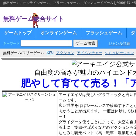
無料ゲーム、オンラインゲーム、フラッシュゲーム、ダウンロードゲームを6000件以上
無料ゲーム総合サイト
ゲームトップ
オンラインゲーム
フラッシュゲーム
ダ
ジャンル詳細
キーワード
RPG
無料ゲーム/フリーゲーム
アクション
アドベンチャー
シミュレーション
自由度の高さが魅力のハイエンド
肥やして育てて売る！「
アーキエイジは美しいグラフィックと高い
ームです。
広い世界をほぼシームレスで移動すること
向かうことが出来ます。 一度は体験して欲
ー！
グライダーを使うことによって、大空を自
る上に、旋回や宙返りなどのアクションも
ちなみに騎乗ペット（馬・戦車・農業用の