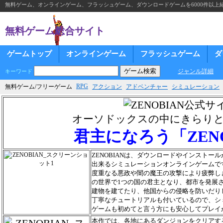
無料ゲーム、オンラインゲーム、フラッシュゲーム、ダウンロードゲームを6000件以上
無料ゲーム総合サイト
ゲームトップ
オンラインゲーム
フラッシュゲーム
ダ
ジャンル詳細
キーワード
RPG
無料ゲーム/フリーゲーム
アクション
アドベンチャー
シミュレーション
オーソドックスの中にきらり
君主になろう「ZENO
ZENOBIANは、ダウンロードやインストー
出来るシミュレーションオンラインゲームで
度重なる悪政や闇の魔王の攻撃により疲弊し
の世界で1つの国の君主となり、都市を発展
建物を建てたり、他国からの侵略を防いだり
丁寧なチュートリアルも付いているので、シ
ゲームも初めてと言う方にも安心してプレイ
本作では、各地にあるダンジョンをクリアす