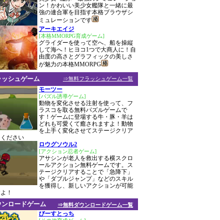
ン！かわいい美少女艦隊と一緒に最
強の連合軍を目指す本格ブラウザシ
ミュレーションです
アーキエイジ
[本格MMORPG育成ゲーム]
グライダーを使って空へ、船を操縦
して海へ！ヒヨコ1つで大商人に！自
由度の高さとグラフィックの美しさ
が魅力の本格MMORPG
ラッシュゲーム
⇒無料フラッシュゲーム一覧
モーツー
[パズル誘導ゲーム]
動物を変化させる注射を使って、フ
ラスコを取る無料パズルゲームで
す！ゲームに登場する牛・豚・羊は
どれも可愛くて癒されますよ！動物
を上手く変化させてステージクリア
てください
ロウグソウル2
[アクション忍者ゲーム]
アサシンが老人を救出する横スクロ
ールアクション無料ゲームです。ス
テージクリアすることで「急降下」
や「ダブルジャンプ」などのスキル
を獲得し、新しいアクションが可能
すよ！
ウンロードゲーム
⇒無料ダウンロードゲーム一覧
びーすとっち