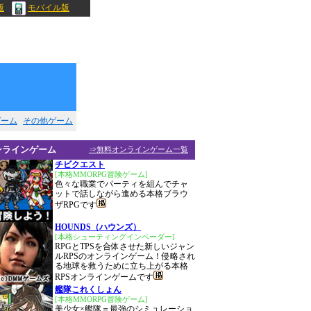
版
モバイル版
ゲーム
その他ゲーム
ンラインゲーム
⇒無料オンラインゲーム一覧
チビクエスト
[本格MMORPG冒険ゲーム]
色々な職業でパーティを組んでチャ
ットで話しながら進める本格ブラウ
ザRPGです
HOUNDS（ハウンズ）
[本格シューティングインベーダー]
RPGとTPSを合体させた新しいジャン
ルRPSのオンラインゲーム！侵略され
る地球を救うために立ち上がる本格
RPSオンラインゲームです
艦隊これくしょん
[本格MMORPG冒険ゲーム]
美少女×艦隊＝最強のシミュレーショ