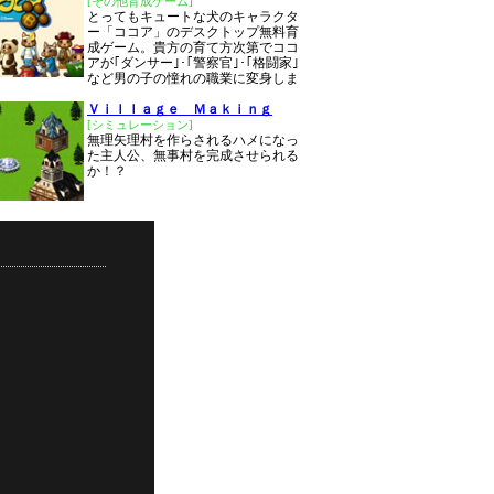
[その他育成ゲーム]
とってもキュートな犬のキャラクタ
ー「ココア」のデスクトップ無料育
成ゲーム。貴方の育て方次第でココ
アが｢ダンサー｣･｢警察官｣･｢格闘家｣
など男の子の憧れの職業に変身しま
Ｖｉｌｌａｇｅ Ｍａｋｉｎｇ
[シミュレーション]
無理矢理村を作らされるハメになっ
た主人公、無事村を完成させられる
か！？