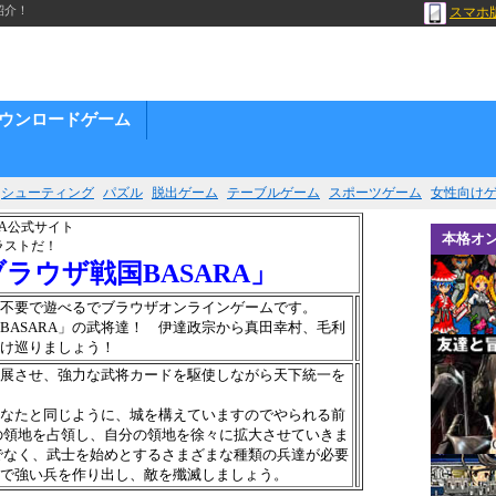
紹介！
スマホ
ウンロードゲーム
シューティング
パズル
脱出ゲーム
テーブルゲーム
スポーツゲーム
女性向け
本格オ
ラストだ！
ラウザ戦国BASARA」
ード不要で遊べるでブラウザオンラインゲームです。
BASARA」の武将達！ 伊達政宗から真田幸村、毛利
け巡りましょう！
展させ、強力な武将カードを駆使しながら天下統一を
なたと同じように、城を構えていますのでやられる前
の領地を占領し、自分の領地を徐々に拡大させていきま
でなく、武士を始めとするさまざまな種類の兵達が必要
で強い兵を作り出し、敵を殲滅しましょう。