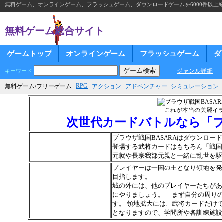
無料ゲーム、オンラインゲーム、フラッシュゲーム、ダウンロードゲームを6000件以上
無料ゲーム総合サイト
ゲームトップ
オンラインゲーム
フラッシュゲーム
ダ
ジャンル詳細
キーワード
RPG
無料ゲーム/フリーゲーム
アクション
アドベンチャー
シミュレーション
これが本当の美麗イ
次世代カードバトルなら「ブ
ブラウザ戦国BASARAはダウンロ
登場する武将カードはもちろん「戦国
元就や長宗我部元親と一緒に乱世を駆
プレイヤーは一国の主となり領地を発
目指します。
城の外には、他のプレイヤーたちがあ
にやりましょう。 まず自分の周り
す。 領地拡大には、武将カードだけ
となりますので、学問所や各訓練施設