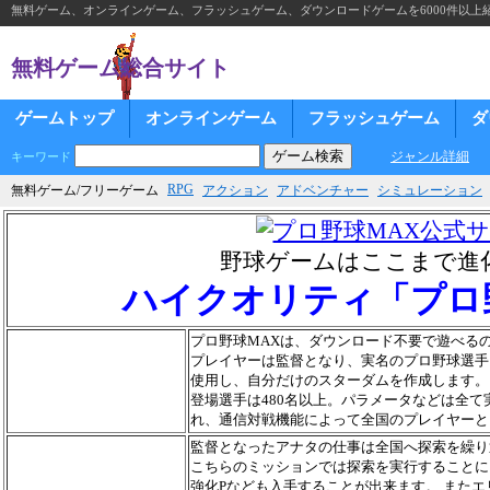
無料ゲーム、オンラインゲーム、フラッシュゲーム、ダウンロードゲームを6000件以上
無料ゲーム総合サイト
ゲームトップ
オンラインゲーム
フラッシュゲーム
ダ
ジャンル詳細
キーワード
RPG
無料ゲーム/フリーゲーム
アクション
アドベンチャー
シミュレーション
野球ゲームはここまで進
ハイクオリティ「プロ
プロ野球MAXは、ダウンロード不要で遊べる
プレイヤーは監督となり、実名のプロ野球選手をベー
使用し、自分だけのスターダムを作成します。
登場選手は480名以上。パラメータなどは全
れ、通信対戦機能によって全国のプレイヤーと
監督となったアナタの仕事は全国へ探索を繰り
こちらのミッションでは探索を実行することに
強化Pなども入手することが出来ます。 またエ