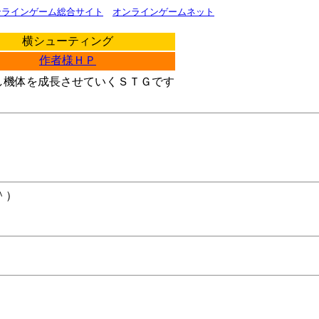
ンラインゲーム総合サイト
オンラインゲームネット
横シューティング
作者様ＨＰ
し機体を成長させていくＳＴＧです
＾）