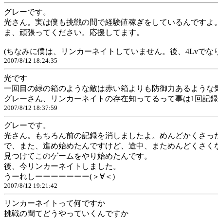
グレーです。
光さん。実は僕も挑戦の間で経験値稼ぎをしているんですよ。
ま、頑張ってください。応援してます。
(ちなみに僕は、リンカーネイトしていません。後、4Lvでな
2007/8/12 18:24:35
光です
一回目の緑の箱のような敵は赤い箱よりも防御力あるような
グレーさん、リンカーネイトの存在知ってるって事は1回記
2007/8/12 18:37:59
グレーです。
光さん。もちろん前の記録を消しましたよ。めんどかくさっ
で、また、進め始めたんですけど、途中、まためんどくさく
見つけてこのゲームをやり始めたんです。
後、今リンカーネイトしました。
うーれしーーーーーーー(＞∀＜)
2007/8/12 19:21:42
リンカーネイトって何ですか
挑戦の間てどうやっていくんですか