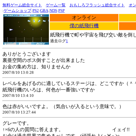
無料ゲーム総合サイト
ゲーム一覧
おもしろフラッシュ総合サイト
オ
:
ゲームショップ
:
PS2
:
GBA
:
NDS
:
PSP
オンライン
僕の紙飛行機
紙飛行機で町や宇宙を飛び交い敵を倒
過去ログ
1
ありがとうございます
裏亜空間のボス倒すことが出来ました
お金の集め方は、知りませんか
2007/8/10 13:0:28
レベルをあげるのに適しているステージは、どこですか（＾
紙飛行機のいろは、何色が一番強いですか
2007/8/10 13:4:10
色は赤がいいですよ。（気合いが入るという意味で。）
2007/8/10 13:27:44
グレーです。
↑×6の人の質問に答えます。 イェイ!!
お金は過去世界で集めるべしです。(頑張れよ(・∀・)○