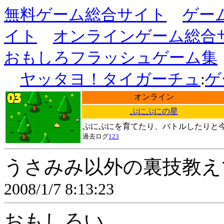
無料ゲーム総合サイト
ゲー
イト
オンラインゲーム総合
おもしろフラッシュゲーム集
ヤッタヨ！タイガーチュ
:
ゲ
オンライン
ぷにぷにの星
ぷにぷにを育てたり、バトルしたりと
過去ログ
1
2
3
うさみみ以外の裏技教え
2008/1/7 8:13:23
おもしろい