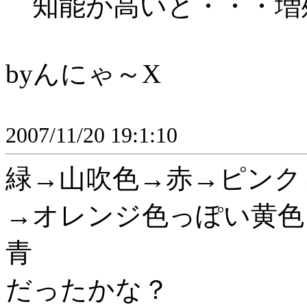
知能が高いと・・・増
byんにゃ～X
2007/11/20 19:1:10
緑→山吹色→赤→ピンク
→オレンジ色っぽい黄色
青
だったかな？