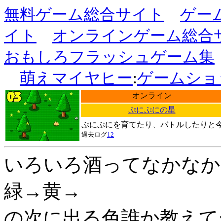
無料ゲーム総合サイト
ゲー
イト
オンラインゲーム総合
おもしろフラッシュゲーム集
萌えマイヤヒー
:
ゲームショ
オンライン
ぷにぷにの星
ぷにぷにを育てたり、バトルしたりと
過去ログ
1
2
いろいろ酒ってなかなか
緑→黄→
の次に出る色誰か教えて