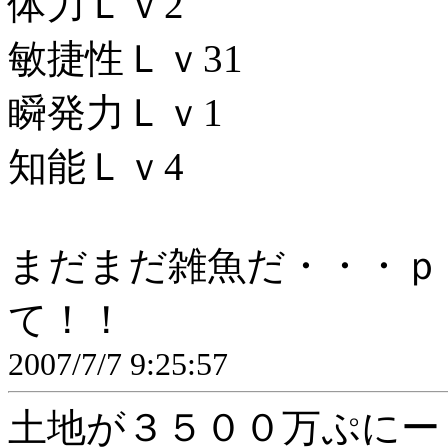
体力Ｌｖ2
敏捷性Ｌｖ31
瞬発力Ｌｖ1
知能Ｌｖ4
まだまだ雑魚だ・・・ｐ
て！！
2007/7/7 9:25:57
土地が３５００万ぷにー