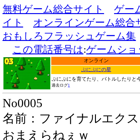
無料ゲーム総合サイト
ゲー
イト
オンラインゲーム総合
おもしろフラッシュゲーム集
この電話番号は
:
ゲームショ
オンライン
ぷにぷにの星
ぷにぷにを育てたり、バトルしたりと
過去ログ
1
No0005
名前：ファイナルエクス
おまえらねぇｗ