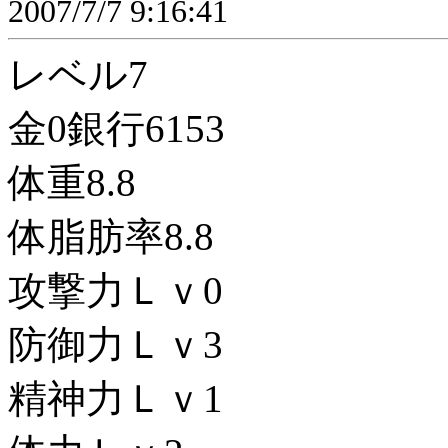
2007/7/7 9:16:41
レベル7
金0銀行6153
体重8.8
体脂肪率8.8
攻撃力Ｌｖ0
防御力Ｌｖ3
精神力Ｌｖ1