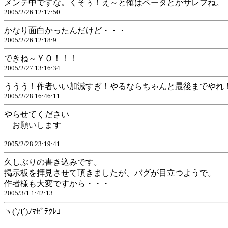
メンテ中ですな。くそぅ！え～と俺はベータとかサレフね。
2005/2/26 12:17:50
かなり面白かったんだけど・・・
2005/2/26 12:18:9
できね～ＹＯ！！！
2005/2/27 13:16:34
ううう！作者いい加減すぎ！やるならちゃんと最後までやれ
2005/2/28 16:46:11
やらせてください
お願いします
2005/2/28 23:19:41
久しぶりの書き込みです。
掲示板を拝見させて頂きましたが、バグが目立つようで。
作者様も大変ですから・・・
2005/3/1 1:42:13
ヽ(`Д´)ﾉﾏｾﾞﾃｸﾚﾖ