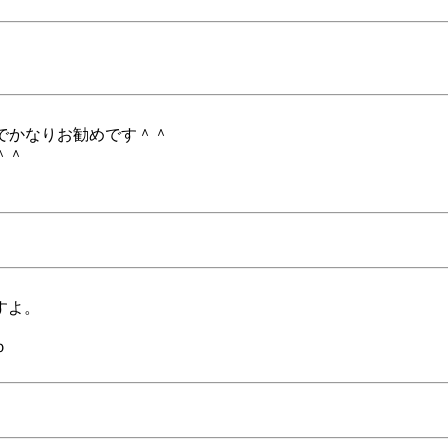
のでかなりお勧めです＾＾
＾＾
すよ。
ｂ