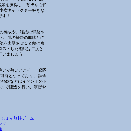
艦娘を獲得し、育成や近代
美少女キャラクター好きな
です！
隊の編成や、艦娘の弾薬や
い。 他の提督の艦隊との
艦娘を出撃させると敵の攻
、ロストした艦娘は二度と
行いましょう！
いが無いところ！ ｢艦隊
可能となっており、 課金
の艦娘などはイベントのド
るまで建造を行い、演習や