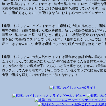
娘｣が登場します！ プレイヤーは、建造や海域でのドロップで新たな
化改修や改装などを行い自分だけの最強艦隊を編成していきます。 
方に、艦船好きな方に、声優好きな方におすすめのオンラインゲーム
｢艦隊これくしょん｣でプレイヤーは、｢母港｣を活動の拠点とし、 艦
燃料の補給、戦闘で傷付いた艦娘を修理、新しい艦娘の建造などを行
演習や、海域への出撃、遠征などに備えます。 状態が万全ではない
撃を受けて轟沈(ロスト)してしまいます。 ｢艦隊これくしょん｣では
戻ってきませんので、出撃は母港でしっかり艦娘の状態を整えてから
｢艦隊これくしょん｣の大人気のポイントは課金者と無課金者の強さに違
これくしょん｣では艦娘のほとんどが時間経過で手に入る資材で入手が
でしか強い･珍しい艦娘が手に入らないと言う事がありません。(最強
ロップとして入手可能です。) 毎日コツコツ、強くてレアな艦娘が出
出撃で艦娘を鍛えていけば誰だって強くなれます！