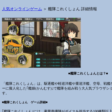
人気オンラインゲーム
＞ 艦隊これくしょん 詳細情報
■艦隊これくしょんとは？■
「艦隊これくしょん」は、駆逐艦や軽巡洋艦や重巡洋艦、空母、戦艦
ーに擬人化した｢艦娘(かんむす)｣で艦隊を組み戦う大人気ブラウザシ
す。
■艦隊これくしょん ゲーム詳細■
｢艦隊これくしょん｣には、豪華声優陣がボイスを担当する100種類以