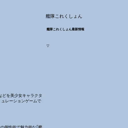
艦隊これくしょん
艦隊これくしょん最新情報
▽
などを美少女キャラクタ
ミュレーションゲームで
上の個性的で魅力的な｢艦