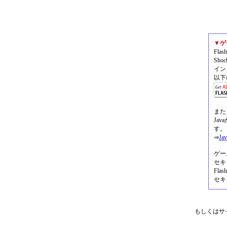
▼ゲ
Fla
Sh
イン
以下
また
Ja
す。
⇒
J
ゲー
セキ
Fl
セキ
もしくはサイ