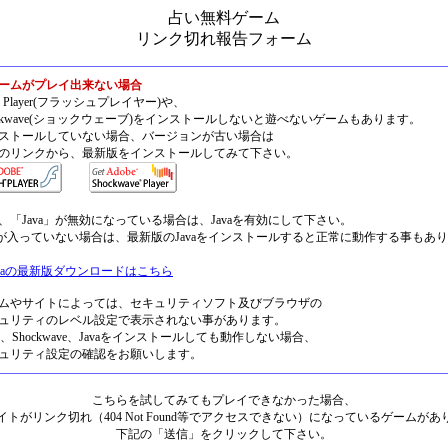
占い無料ゲーム
リンク切れ報告フォーム
ームがプレイ出来ない場合
sh Player(フラッシュプレイヤー)や、
ockwave(ショックウェーブ)をインストールしないと遊べないゲームもあります。
ストールしていない場合、バージョンが古い場合は
のリンクから、最新版をインストールしてみて下さい。
、「Java」が無効になっている場合は、Javaを有効にして下さい。
vaが入っていない場合は、最新版のJavaをインストールすると正常に動作する事もあ
avaの最新版ダウンロードはこちら
ムやサイトによっては、セキュリティソフト及びブラウザの
ュリティのレベル設定で表示されない事があります。
ash、Shockwave、Javaをインストールしても動作しない場合、
ュリティ設定の確認をお願いします。
こちらを試してみてもプレイできなかった場合、
トがリンク切れ（404 Not Found等でアクセスできない）になっているゲームが
下記の「送信」をクリックして下さい。