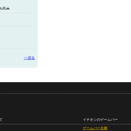
み民🚓
>>戻る
て
イチオシのゲームバー
ゲームバー京都