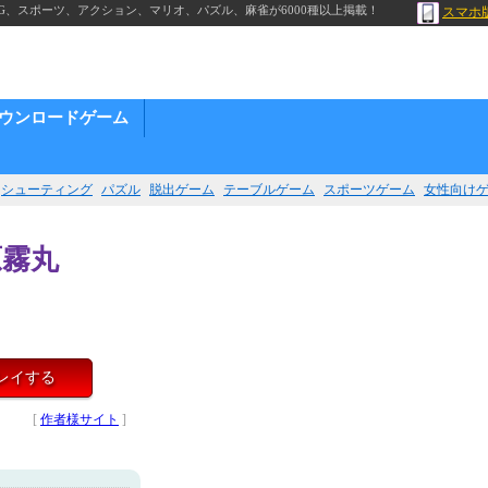
G、スポーツ、アクション、マリオ、パズル、麻雀が6000種以上掲載！
スマホ
ウンロードゲーム
シューティング
パズル
脱出ゲーム
テーブルゲーム
スポーツゲーム
女性向け
原霧丸
プレイする
[
作者様サイト
]