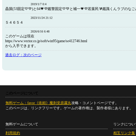
2019/1/7 0:4
贔屓(53固定💛💚)と64💗💜鑑警固定💛💚と補一💗💜若葉民🔰鑑識くんラブのなご
2023/11/24 21:12
５４６５４
2026/6/16 6:48
このゲームは現在
https://www.vector.co.jp/soft/win95/game/se412746.html
から入手できます。
過去ログ：次のページ
このページについて
無料ゲーム：favor《依頼》魔刹党原霧丸
攻略・コメントページです。
このページは、リンクフリーです。ゲームの著作権は、製作者様にあります。
無料ゲームについて
リンクについ
利用規約
相互リンク集