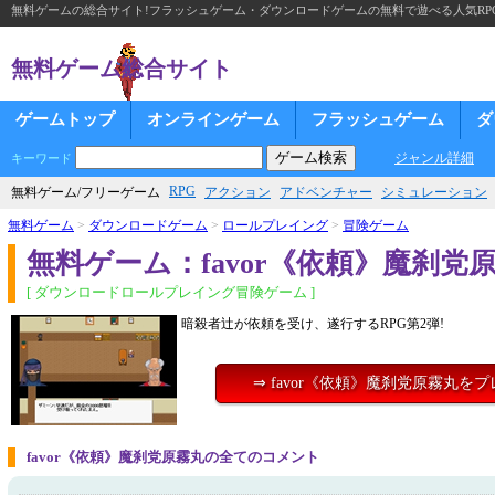
無料ゲームの総合サイト!フラッシュゲーム・ダウンロードゲームの無料で遊べる人気RP
無料ゲーム総合サイト
ゲームトップ
オンラインゲーム
フラッシュゲーム
ダ
ジャンル詳細
キーワード
RPG
無料ゲーム/フリーゲーム
アクション
アドベンチャー
シミュレーション
無料ゲーム
>
ダウンロードゲーム
>
ロールプレイング
>
冒険ゲーム
無料ゲーム：favor《依頼》魔刹党
[ ダウンロードロールプレイング冒険ゲーム ]
暗殺者辻が依頼を受け、遂行するRPG第2弾!
⇒ favor《依頼》魔刹党原霧丸を
favor《依頼》魔刹党原霧丸の全てのコメント