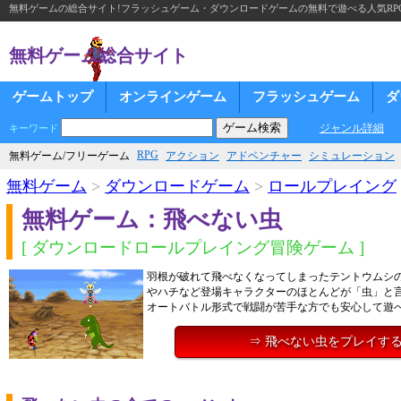
無料ゲームの総合サイト!フラッシュゲーム・ダウンロードゲームの無料で遊べる人気RP
無料ゲーム総合サイト
ゲームトップ
オンラインゲーム
フラッシュゲーム
ダ
ジャンル詳細
キーワード
RPG
無料ゲーム/フリーゲーム
アクション
アドベンチャー
シミュレーション
無料ゲーム
>
ダウンロードゲーム
>
ロールプレイング
無料ゲーム：飛べない虫
[ ダウンロードロールプレイング冒険ゲーム ]
羽根が破れて飛べなくなってしまったテントウムシ
やハチなど登場キャラクターのほとんどが「虫」と言
オートバトル形式で戦闘が苦手な方でも安心して遊
⇒ 飛べない虫をプレイす